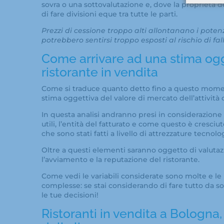
sovra o una sottovalutazione e, dove la proprietà de
di fare divisioni eque tra tutte le parti.
Prezzi di cessione troppo alti allontanano i potenz
potrebbero sentirsi troppo esposti al rischio di fa
Come arrivare ad una stima ogg
ristorante in vendita
Come si traduce quanto detto fino a questo momento
stima oggettiva del valore di mercato dell’attività
In questa analisi andranno presi in considerazione
utili, l’entità del fatturato e come questo è cresciu
che sono stati fatti a livello di attrezzature tecnolog
Oltre a questi elementi saranno oggetto di valutazi
l’avviamento e la reputazione del ristorante.
Come vedi le variabili considerate sono molte e l
complesse: se stai considerando di fare tutto da sol
le tue decisioni!
Ristoranti in vendita a Bologna