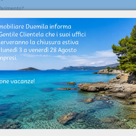
iferimento?
ate per ottenere utili;
vità, che in qualche modo influenzano il prezzo di
onfronto tra poteri
vendita non coincide con il suo prezzo ed il rapporto
 la domanda e quanto invece è forte il potere
 ristorante in vendita ti permetterà di evitare una