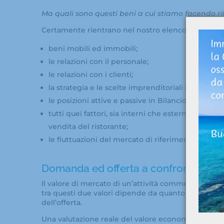
Ma quali sono questi beni a cui stiamo facendo r
Certamente rientrano nel nostro elenco:
beni mobili ed immobili;
le relazioni con il personale;
le relazioni con i clienti;
la strategia e le scelte imprenditoriali implement
le posizioni attive e passive in Bilancio;
tutti quei fattori, sia interni che esterni all’atti
vendita del ristorante;
le fluttuazioni del mercato di riferimento.
Domanda ed offerta a confronto: un c
Il valore di mercato di un’attività commerciale in 
tra questi due valori dipende da quanto potere ha
dell’offerta.
Una valutazione reale del valore economico del tuo