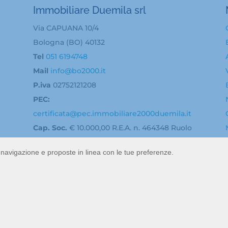
Immobiliare Duemila srl
Via CAPUANA 10/4
Bologna (BO) 40132
Tel
051 6194748
Mail
info@bo2000.it
P.iva
02752121208
PEC:
certificata@pec.immobiliare2000duemila.it
Cap. Soc.
€ 10.000,00 R.E.A. n. 464348 Ruolo
Mediatori C.C.I.A.A. di Bologna n. 3192
di navigazione e proposte in linea con le tue preferenze.
izzato da
Hi-Net Srl