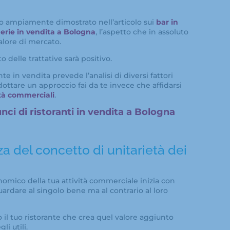
o ampiamente dimostrato nell’articolo sui
bar in
erie in vendita a Bologna
, l’aspetto che in assoluto
alore di mercato.
o delle trattative sarà positivo.
te in vendita prevede l’analisi di diversi fattori
dottare un approccio fai da te invece che affidarsi
ità commerciali
.
nci di ristoranti in vendita a Bologna
za del concetto di unitarietà dei
onomico della tua attività commerciale inizia con
uardare al singolo bene ma al contrario al loro
o il tuo ristorante che crea quel valore aggiunto
li utili.