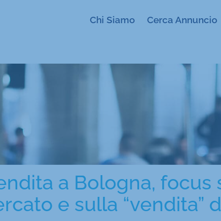
Chi Siamo
Cerca Annuncio
vendita a Bologna, focus 
rcato e sulla “vendita” 