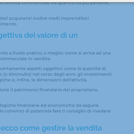
ll’attività commerciale sia spartita tra più persone,
iali acquirenti inoltre molti imprenditori
llimento.
ettiva del valore di un
 a livello pratico, o meglio: come si arriva ad una
 commerciale in vendita.
 certamente aspetti oggettivi come la quantità di
to (o diminuito) nel corso degli anni, gli investimenti
iche e, infine, le dimensioni dell’attività.
one il patrimonio finanziario del proprietario,
e logiche finanziarie ed economiche da seguire
o convinto di potercela fare ti consiglio di rivedere
, ecco come gestire la vendita