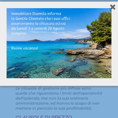
nell’articolo 2557 per un periodo di tempo di
5 anni.
Solitamente il divieto di concorrenza viene
applicato anche quando non esiste una
clausola ad hoc nel contratto di cessione di
pacchetti azionari che vanno a modificare
la proprietà dell’azienda.
CLAUSOLE DI GESTIONE
L’obiettivo delle clausole di gestione è il
mantenimento della consistenza
patrimoniale dell’azienda durante tutto il
periodo compreso tra la chiusura del
contratto preliminare di cessione delle quote
societarie ed il closing.
Le clausole di gestione più diffuse sono
quelle che riguardano i limiti dell’operatività
dell’azienda, ma non la sua ordinaria
amministrazione, ed hanno lo scopo di non
mettere in pericolo la sua profittabilità.
CLAUSOLE DI PREZZO