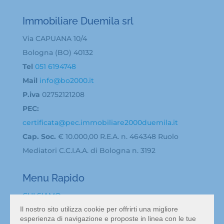
Immobiliare Duemila srl
Via CAPUANA 10/4
Bologna (BO) 40132
Tel
051 6194748
Mail
info@bo2000.it
P.iva
02752121208
PEC:
certificata@pec.immobiliare2000duemila.it
Cap. Soc.
€ 10.000,00 R.E.A. n. 464348 Ruolo
Mediatori C.C.I.A.A. di Bologna n. 3192
Menu Rapido
CHI SIAMO
BACHECA ANNUNCI
Il nostro sito utilizza cookie per offrirti una migliore
esperienza di navigazione e proposte in linea con le tue
ATTIVITA’ IN VENDITA A BOLOGNA