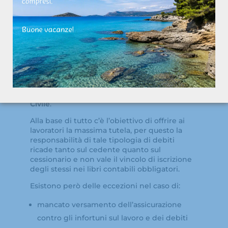
contributivi: focus sull’articolo 2112
c.c.
Un’altra deroga importante in materia di
gestione dei debiti durante la cessione di
un’azienda riguarda quelli contratti dal
precedente datore di lavoro nei confronti dei
propri dipendenti.
In questo caso la normativa da prendere
come riferimento è l’
articolo 2112 del Codice
Civile
.
Alla base di tutto c’è l’obiettivo di offrire ai
lavoratori la massima tutela, per questo la
responsabilità di tale tipologia di debiti
ricade tanto sul cedente quanto sul
cessionario e non vale il vincolo di iscrizione
degli stessi nei libri contabili obbligatori.
Esistono però delle eccezioni nel caso di:
mancato versamento dell’assicurazione
contro gli infortuni sul lavoro e dei debiti