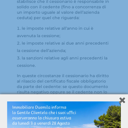
stabilisce che il cessionario è responsabile in
solido con il cedente (fino a concorrenza di
un importo uguale al valore dell’azienda
ceduta) per quel che riguarda:
le imposte relative all’anno in cui è
avvenuta la cessione;
le imposte relative ai due anni precedenti
la cessione dell’azienda;
la sanzioni relative agli anni precedenti la
cessione.
In queste circostanze il cessionario ha diritto
al rilascio del certificato fiscale obbligatorio
da parte del cedente: se questo documento
risulta negativo oppure se il cedente non lo
emette nei 40 giorni successivi alla richiesta,
il cessionario è libero da ogni responsabilità.
Cessione di azienda debiti