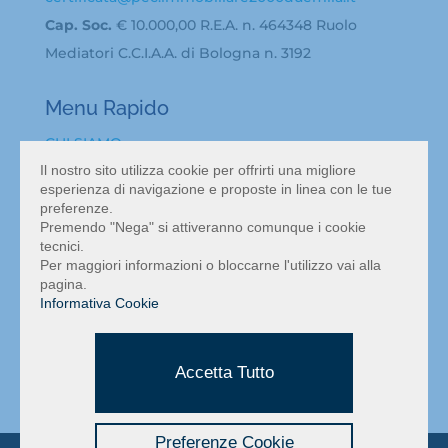
Cap. Soc.
€ 10.000,00 R.E.A. n. 464348 Ruolo
Mediatori C.C.I.A.A. di Bologna n. 3192
Menu Rapido
CHI SIAMO
BACHECA ANNUNCI
Il nostro sito utilizza cookie per offrirti una migliore
esperienza di navigazione e proposte in linea con le tue
ATTIVITA’ IN VENDITA A BOLOGNA
preferenze.
VALUTAZIONE ATTIVITÀ COMMERCIALE BOLOGNA
Premendo "Nega" si attiveranno comunque i cookie
tecnici.
NEWS
Per maggiori informazioni o bloccarne l'utilizzo vai alla
CONTATTI
pagina.
Informativa Cookie
MAPPA DEL SITO
INFORMATIVA PRIVACY
Accetta Tutto
Preferenze Cookie