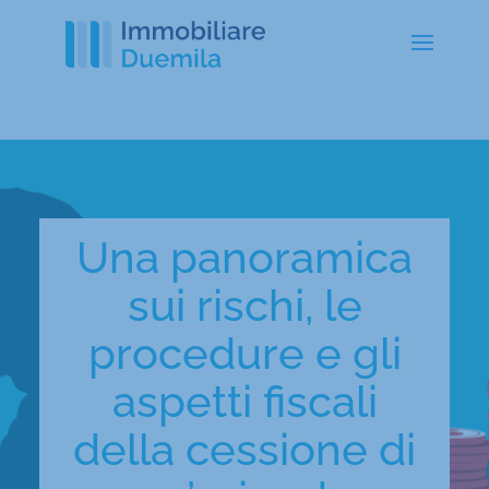
Una panoramica
sui rischi, le
procedure e gli
aspetti fiscali
della cessione di