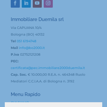
Immobiliare Duemila srl
Via CAPUANA 10/4
Bologna (BO) 40132
Tel
051 6194748
Mail
info@bo2000.it
P.iva
02752121208
PEC:
certificata@pec.immobiliare2000duemila.it
Cap. Soc.
€ 10.000,00 R.E.A. n. 464348 Ruolo
Mediatori C.C.I.A.A. di Bologna n. 3192
Menu Rapido
CHI SIAMO