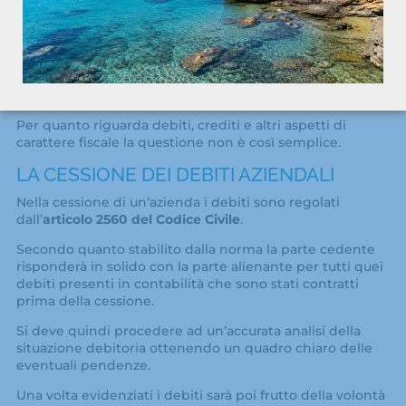
crediti presenti al momento della firma dell’atto.
Fatta eccezione per i contratti di carattere personale, si
parla di successione automatica verso la nuova proprietà
per tutti i contratti che riguardano i rapporti di lavoro e
tutte le relazioni più importanti.
Per quanto riguarda debiti, crediti e altri aspetti di
carattere fiscale la questione non è così semplice.
LA CESSIONE DEI DEBITI AZIENDALI
Nella cessione di un’azienda i debiti sono regolati
dall’
articolo 2560 del Codice Civile
.
Secondo quanto stabilito dalla norma la parte cedente
risponderà in solido con la parte alienante per tutti quei
debiti presenti in contabilità che sono stati contratti
prima della cessione.
Si deve quindi procedere ad un’accurata analisi della
situazione debitoria ottenendo un quadro chiaro delle
eventuali pendenze.
Una volta evidenziati i debiti sarà poi frutto della volontà