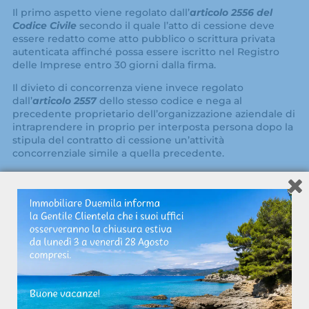
Il primo aspetto viene regolato dall’
articolo 2556 del
Codice Civile
secondo il quale l’atto di cessione deve
essere redatto come atto pubblico o scrittura privata
autenticata affinché possa essere iscritto nel Registro
delle Imprese entro 30 giorni dalla firma.
Il divieto di concorrenza viene invece regolato
dall’
articolo 2557
dello stesso codice e nega al
precedente proprietario dell’organizzazione aziendale di
intraprendere in proprio per interposta persona dopo la
stipula del contratto di cessione un’attività
concorrenziale simile a quella precedente.
Cessione di un’azienda: come
vengono gestiti i contratti con i
dipendenti, i crediti ed i debiti da e
verso i fornitori
Ad accrescere il grado di complessità associato alle
operazioni di cessione di un’azienda troviamo la
gestione della successione dei contratti, dei debiti e dei