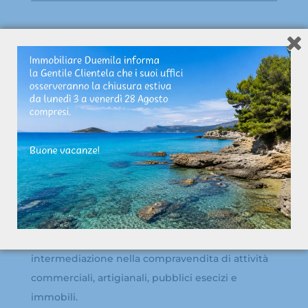
Immobiliare Duemila opera dal 1980 su tutto il
territorio bolognese come agenzia di
intermediazione nella compravendita di attività
commerciali, artigianali, pubblici esecizi e
immobili.