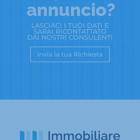
annuncio?
LASCIACI I TUOI DATI E
SARAI RICONTATTATO
DAI NOSTRI CONSULENTI
Invia la tua Richiesta