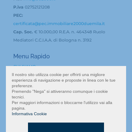
P.iva
02752121208
PEC:
certificata@pec.immobiliare2000duemila.it
Cap. Soc.
€ 10.000,00 R.E.A. n. 464348 Ruolo
Mediatori C.C.I.A.A. di Bologna n. 3192
Menu Rapido
CHI SIAMO
Il nostro sito utilizza cookie per offrirti una migliore
BACHECA ANNUNCI
esperienza di navigazione e proposte in linea con le tue
ATTIVITA’ IN VENDITA A BOLOGNA
preferenze.
VALUTAZIONE ATTIVITÀ COMMERCIALE BOLOGNA
Premendo "Nega" si attiveranno comunque i cookie
tecnici.
NEWS
Per maggiori informazioni o bloccarne l'utilizzo vai alla
CONTATTI
pagina.
Informativa Cookie
MAPPA DEL SITO
INFORMATIVA PRIVACY