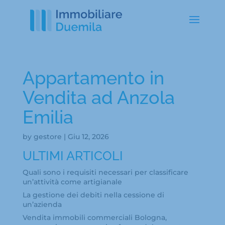
Appartamento in
Vendita ad Anzola
Emilia
by
gestore
|
Giu 12, 2026
ULTIMI ARTICOLI
Quali sono i requisiti necessari per classificare
un’attività come artigianale
La gestione dei debiti nella cessione di
un’azienda
Vendita immobili commerciali Bologna,