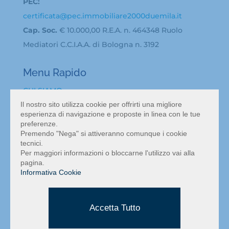
PEC:
certificata@pec.immobiliare2000duemila.it
Cap. Soc.
€ 10.000,00 R.E.A. n. 464348 Ruolo
Mediatori C.C.I.A.A. di Bologna n. 3192
Menu Rapido
CHI SIAMO
BACHECA ANNUNCI
Il nostro sito utilizza cookie per offrirti una migliore
esperienza di navigazione e proposte in linea con le tue
ATTIVITA’ IN VENDITA A BOLOGNA
preferenze.
VALUTAZIONE ATTIVITÀ COMMERCIALE BOLOGNA
Premendo "Nega" si attiveranno comunque i cookie
tecnici.
NEWS
Per maggiori informazioni o bloccarne l'utilizzo vai alla
CONTATTI
pagina.
Informativa Cookie
MAPPA DEL SITO
INFORMATIVA PRIVACY
Accetta Tutto