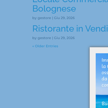
Bolognese
by
gestore
|
Giu 29, 2026
Ristorante in Vend
by
gestore
|
Giu 29, 2026
« Older Entries