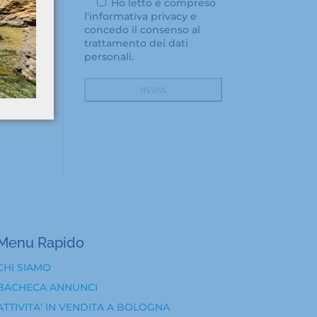
Ho letto e compreso
l'
informativa privacy
e
concedo il consenso al
trattamento dei dati
personali.
Menu Rapido
CHI SIAMO
BACHECA ANNUNCI
ATTIVITA’ IN VENDITA A BOLOGNA