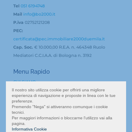
Tel
051 6194748
Mail
info@bo2000.it
P.iva
02752121208
PEC:
certificata@pec.immobiliare2000duemila.it
Cap. Soc.
€ 10.000,00 R.E.A. n. 464348 Ruolo
Mediatori C.C.I.A.A. di Bologna n. 3192
Menu Rapido
CHI SIAMO
BACHECA ANNUNCI
Il nostro sito utilizza cookie per offrirti una migliore
esperienza di navigazione e proposte in linea con le tue
ATTIVITA’ IN VENDITA A BOLOGNA
preferenze.
VALUTAZIONE ATTIVITÀ COMMERCIALE BOLOGNA
Premendo "Nega" si attiveranno comunque i cookie
tecnici.
NEWS
Per maggiori informazioni o bloccarne l'utilizzo vai alla
CONTATTI
pagina.
Informativa Cookie
MAPPA DEL SITO