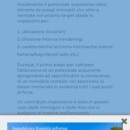
Inizialmente il potenziale acquirente viene
attratto
da quegli immobili che oltre a
rientrate nel proprio target ideale lo
colpiscono per:
ubicazione (location)
divisione interna (rendering)
caratteristiche tecniche intrinseche (canna
fumaria/bagni/posti auto etc.)
Dunque, il primo passo per catturare
l’attenzione di un potenziale acquirente
spingendolo ad approfondire la conoscenza
di un immobile consiste nel descrivere lo
stesso mettendo in evidenza tutti i suoi punti
di forza.
Un contributo importante è dato in questo
caso dalle immagini e dalle foto che si
scelgono di inserire nell’annuncio.
La comunicazione ed una seria ed obiettiva
consulenza che evidenzi i molti aspetti