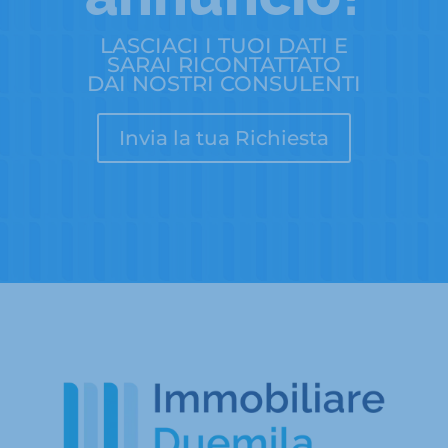
LASCIACI I TUOI DATI E
SARAI RICONTATTATO
DAI NOSTRI CONSULENTI
Invia la tua Richiesta