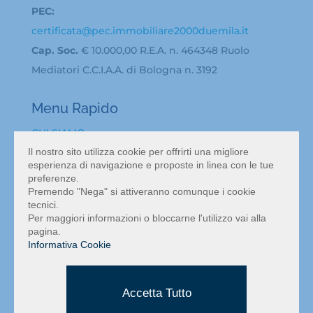
PEC:
certificata@pec.immobiliare2000duemila.it
Cap. Soc.
€ 10.000,00 R.E.A. n. 464348 Ruolo
Mediatori C.C.I.A.A. di Bologna n. 3192
Menu Rapido
CHI SIAMO
BACHECA ANNUNCI
Il nostro sito utilizza cookie per offrirti una migliore
esperienza di navigazione e proposte in linea con le tue
ATTIVITA’ IN VENDITA A BOLOGNA
preferenze.
VALUTAZIONE ATTIVITÀ COMMERCIALE BOLOGNA
Premendo "Nega" si attiveranno comunque i cookie
tecnici.
NEWS
Per maggiori informazioni o bloccarne l'utilizzo vai alla
CONTATTI
pagina.
Informativa Cookie
MAPPA DEL SITO
INFORMATIVA PRIVACY
Accetta Tutto