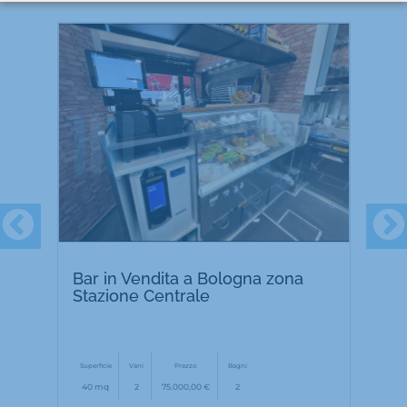
Bar in Vendita a Bologna zona
F
Stazione Centrale
C
Superficie
Vani
Prezzo
Bagni
40 mq
2
75.000,00 €
2