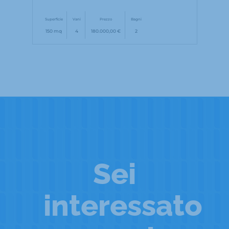
Superficie
Vani
Prezzo
Bagni
150 mq
4
180.000,00 €
2
Sei
interessato