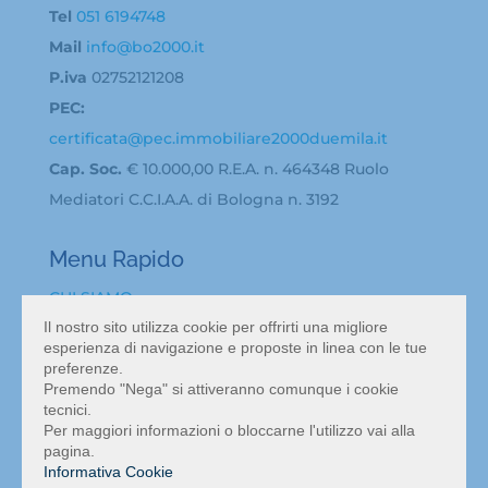
Tel
051 6194748
Mail
info@bo2000.it
P.iva
02752121208
PEC:
certificata@pec.immobiliare2000duemila.it
Cap. Soc.
€ 10.000,00 R.E.A. n. 464348 Ruolo
Mediatori C.C.I.A.A. di Bologna n. 3192
Menu Rapido
CHI SIAMO
Il nostro sito utilizza cookie per offrirti una migliore
BACHECA ANNUNCI
esperienza di navigazione e proposte in linea con le tue
ATTIVITA’ IN VENDITA A BOLOGNA
preferenze.
VALUTAZIONE ATTIVITÀ COMMERCIALE BOLOGNA
Premendo "Nega" si attiveranno comunque i cookie
tecnici.
NEWS
Per maggiori informazioni o bloccarne l'utilizzo vai alla
CONTATTI
pagina.
Informativa Cookie
MAPPA DEL SITO