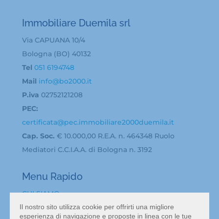
Immobiliare Duemila srl
Via CAPUANA 10/4
Bologna (BO) 40132
Tel
051 6194748
Mail
info@bo2000.it
P.iva
02752121208
PEC:
certificata@pec.immobiliare2000duemila.it
Cap. Soc.
€ 10.000,00 R.E.A. n. 464348 Ruolo
Mediatori C.C.I.A.A. di Bologna n. 3192
Menu Rapido
CHI SIAMO
BACHECA ANNUNCI
Il nostro sito utilizza cookie per offrirti una migliore
esperienza di navigazione e proposte in linea con le tue